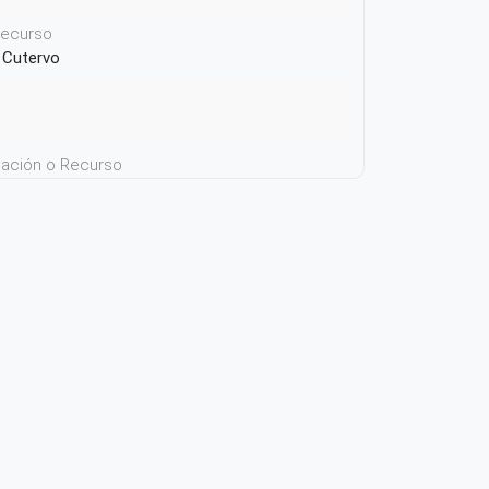
 recurso
e Cutervo
icación o Recurso