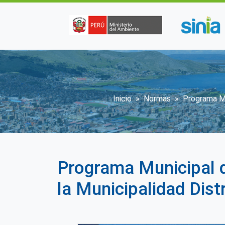
Pasar al contenido principal
Sobrescribir en
Inicio
Normas
Programa Mu
Programa Municipal d
la Municipalidad Dist