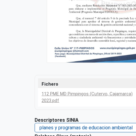
Fichero
112 PME MD Pimpingos (Cutervo, Cajamarca)
2023.pdf
Descriptores SINIA
planes y programas de educacion ambiental