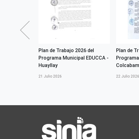
2026 del
Plan de Trabajo 2026 del
Plan de T
ipal EDUCCA-
Programa Municipal EDUCCA -
Programa
Huayllay
Colcaba
21 Julio 2026
22 Julio 202