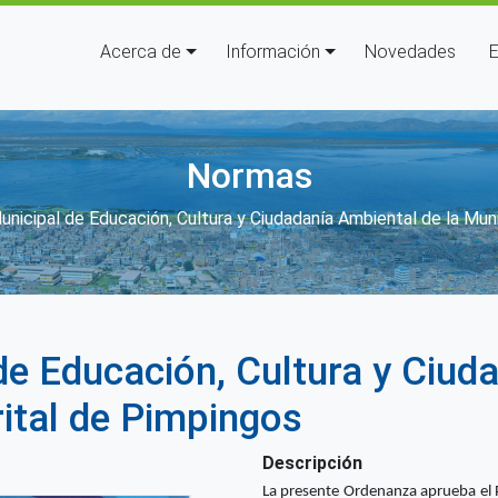
Navegación principal
Acerca de
Información
Novedades
E
Normas
laces de ayuda a la navegación
nicipal de Educación, Cultura y Ciudadanía Ambiental de la Muni
e Educación, Cultura y Ciud
rital de Pimpingos
Descripción
La presente Ordenanza aprueba el 