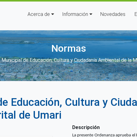
Navegación principal
Acerca de
Información
Novedades
E
Normas
nlaces de ayuda a la navegació
Municipal de Educación, Cultura y Ciudadanía Ambiental de la Mu
e Educación, Cultura y Ciud
rital de Umari
Descripción
La presente Ordenanza aprueba el 