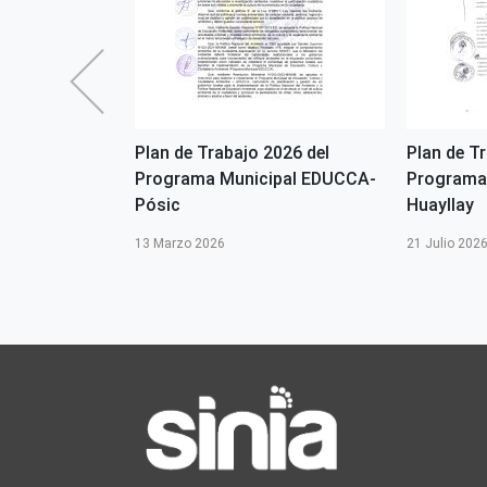
2026 del
Plan de Trabajo 2026 del
Plan de T
pal EDUCCA -
Programa Municipal EDUCCA-
Programa
Pósic
Huayllay
13 Marzo 2026
21 Julio 202