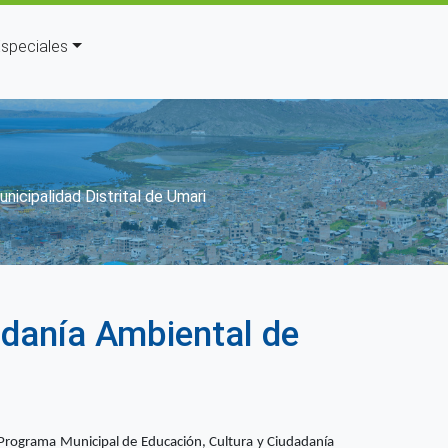
speciales
n
nicipalidad Distrital de Umari
adanía Ambiental de
Programa Municipal de Educación, Cultura y Ciudadanía