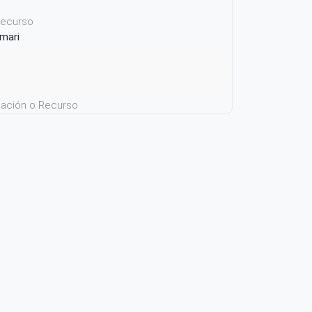
 recurso
Umari
icación o Recurso