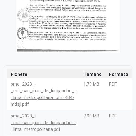
Fichero
Tamaño
Formato
pme_2023_-
1.79 MB
PDF
_md_san_juan_de_lurigancho_-
_lima_metropolitana_om_434-
mdsjl.pdf
pme_2023_-
7.98 MB
PDF
_md_san_juan_de_lurigancho_-
_lima_metropolitana.pdf