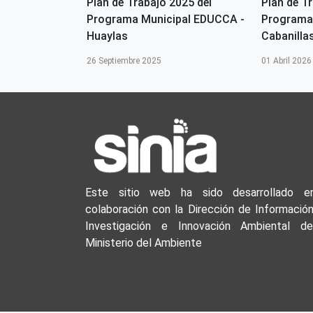
2026 del
Plan de Trabajo 2025 del
Plan de T
ipal EDUCCA-
Programa Municipal EDUCCA -
Programa
Huaylas
Cabanilla
26 Septiembre 2025
01 Abril 2026
Este sitio web ha sido desarrollado e
colaboración con la Dirección de Información
Investigación e Innovación Ambiental de
Ministerio del Ambiente