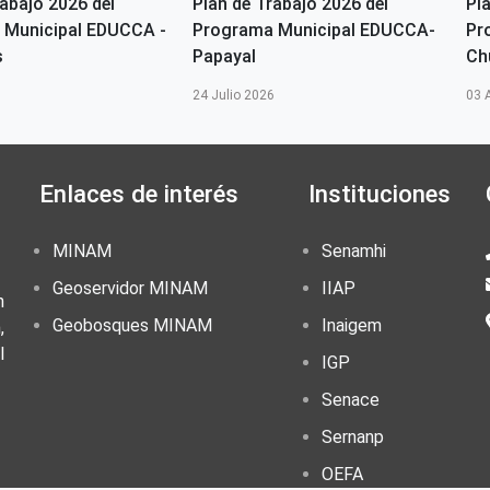
rabajo 2026 del
Plan de Trabajo 2026 del
Pl
 Municipal EDUCCA -
Programa Municipal EDUCCA-
Pr
s
Papayal
Ch
24 Julio 2026
03 
Enlaces de interés
Instituciones
MINAM
Senamhi
Geoservidor MINAM
IIAP
n
Geobosques MINAM
Inaigem
,
l
IGP
Senace
Sernanp
OEFA