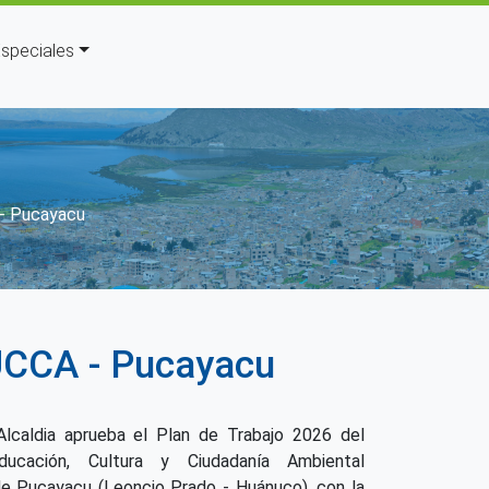
speciales
navegación
 - Pucayacu
UCCA - Pucayacu
lcaldia aprueba el Plan de Trabajo 2026 del
ucación, Cultura y Ciudadanía Ambiental
 de Pucayacu (Leoncio Prado - Huánuco), con la