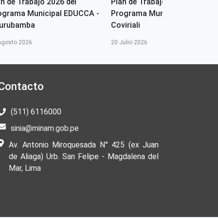
an de Trabajo 2026 del
Plan de Trabajo 2026 del
ograma Municipal EDUCCA -
Programa Municipal EDUCCA 
urubamba
Coviriali
Agosto 2026
20 Julio 2026
Contacto
(511) 6116000
sinia@minam.gob.pe
Av. Antonio Miroquesada N° 425 (ex Juan
de Aliaga) Urb. San Felipe - Magdalena del
Mar, Lima