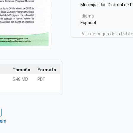
Municipalidad Distrital de
Idioma
Español
País de origen de la Publ
Perú
Tamaño
Formato
5.48 MB
PDF
tem