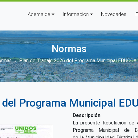
Navegación principal
Acerca de
Información
Novedades
E
Normas
scribir enlaces de ayuda a la 
ormas
Plan de Trabajo 2026 del Programa Municipal EDUCCA
6 del Programa Municipal ED
Descripción
La presente Resolución de A
Programa Municipal de Ed
de la Municipalidad Distrital