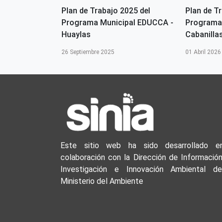
2026 del
Plan de Trabajo 2025 del
Plan de T
ipal EDUCCA-
Programa Municipal EDUCCA -
Programa
Huaylas
Cabanilla
26 Septiembre 2025
01 Abril 2026
Este sitio web ha sido desarrollado e
colaboración con la Dirección de Información
Investigación e Innovación Ambiental de
Ministerio del Ambiente