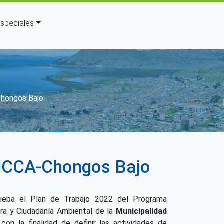
speciales
avegación
Chongos Bajo
DUCCA-Chongos Bajo
ueba el Plan de Trabajo 2022 del Programa
ura y Ciudadanía Ambiental de la
Municipalidad
 con la finalidad de definir las actividades de