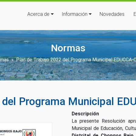
Navegación principal
Acerca de
Información
Novedades
E
Normas
scribir enlaces de ayuda a la n
rmas
Plan de Trabajo 2022 del Programa Municipal EDUCCA-
2 del Programa Municipal E
Descripción
La presente Resolución apr
Municipal de Educación, Cult
Distrital de Chongos Bajo
,