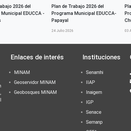
rabajo 2026 del
Plan de Trabajo 2026 del
Pl
 Municipal EDUCCA -
Programa Municipal EDUCCA-
Pr
s
Papayal
Ch
24 Julio 2026
03 
Enlaces de interés
Instituciones
MINAM
Senamhi
Geoservidor MINAM
IIAP
n
Geobosques MINAM
Inaigem
,
l
IGP
Senace
Sernanp