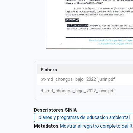
Fichero
pt-md_chongos_bajo_2022_junin.pdf
dt-md_chongos_bajo_2022_junin.pdf
Descriptores SINIA
planes y programas de educacion ambiental
Metadatos
Mostrar el registro completo del í