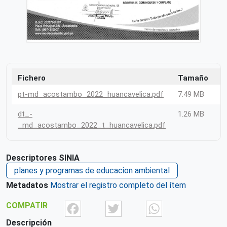
Fichero
Tamaño
F
pt-md_acostambo_2022_huancavelica.pdf
7.49 MB
P
dt_-
1.26 MB
P
_md_acostambo_2022_t_huancavelica.pdf
Descriptores SINIA
planes y programas de educacion ambiental
Metadatos
Mostrar el registro completo del ítem
Facebook
Twitter
What
COMPATIR
Descripción