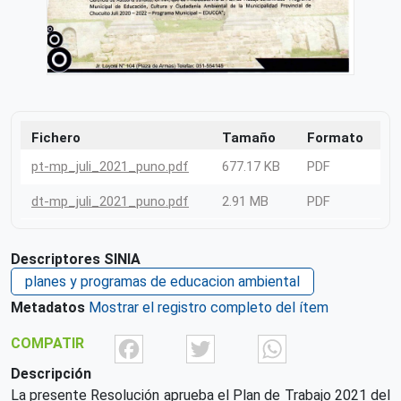
Fichero
Tamaño
Formato
pt-mp_juli_2021_puno.pdf
677.17 KB
PDF
dt-mp_juli_2021_puno.pdf
2.91 MB
PDF
Descriptores SINIA
planes y programas de educacion ambiental
Metadatos
Mostrar el registro completo del ítem
Facebook
Twitter
What
COMPATIR
Descripción
La presente Resolución aprueba el Plan de Trabajo 2021 del