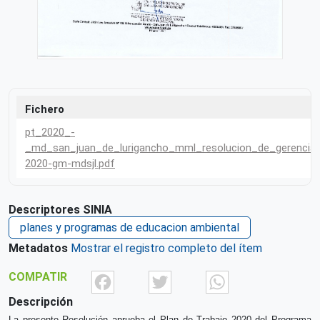
Fichero
pt_2020_-
_md_san_juan_de_lurigancho_mml_resolucion_de_gerencia_
2020-gm-mdsjl.pdf
Descriptores SINIA
planes y programas de educacion ambiental
Metadatos
Mostrar el registro completo del ítem
Facebook
Twitter
What
COMPATIR
Descripción
La presente
Resolución
aprueba
el
Plan de Trabajo 2020 del
Programa