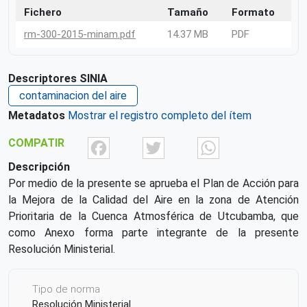
Fichero
Tamaño
Formato
rm-300-2015-minam.pdf
14.37 MB
PDF
Descriptores SINIA
contaminacion del aire
Metadatos
Mostrar el registro completo del ítem
Facebook
Twitter
What
COMPATIR
Descripción
Por medio de la presente se aprueba el Plan de Acción para
la Mejora de la Calidad del Aire en la zona de Atención
Prioritaria de la Cuenca Atmosférica de Utcubamba, que
como Anexo forma parte integrante de la presente
Resolución Ministerial.
Tipo de norma
Resolución Ministerial