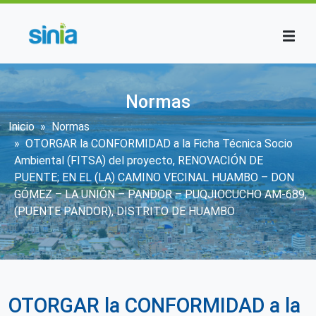
Pasar al contenido principal
Normas
Sobrescribir enlaces de ayuda a la n
Inicio
Normas
OTORGAR la CONFORMIDAD a la Ficha Técnica Socio
Ambiental (FITSA) del proyecto, RENOVACIÓN DE
PUENTE; EN EL (LA) CAMINO VECINAL HUAMBO – DON
GÓMEZ – LA UNIÓN – PANDOR – PUQJIOCUCHO AM-689,
(PUENTE PANDOR), DISTRITO DE HUAMBO
OTORGAR la CONFORMIDAD a la