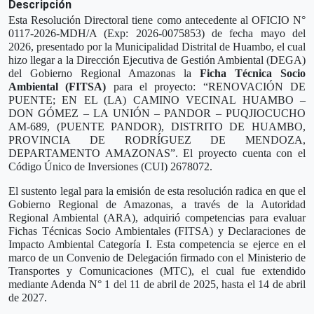
Descripción
Esta Resolución Directoral tiene como antecedente al OFICIO N°
0117-2026-MDH/A (Exp: 2026-0075853) de fecha mayo del
2026, presentado por la Municipalidad Distrital de Huambo, el cual
hizo llegar a la Dirección Ejecutiva de Gestión Ambiental (DEGA)
del Gobierno Regional Amazonas la
Ficha Técnica Socio
Ambiental (FITSA)
para el proyecto: “RENOVACIÓN DE
PUENTE; EN EL (LA) CAMINO VECINAL HUAMBO –
DON GÓMEZ – LA UNIÓN – PANDOR – PUQJIOCUCHO
AM-689, (PUENTE PANDOR), DISTRITO DE HUAMBO,
PROVINCIA DE RODRÍGUEZ DE MENDOZA,
DEPARTAMENTO AMAZONAS”. El proyecto cuenta con el
Código Único de Inversiones (CUI) 2678072.
El sustento legal para la emisión de esta resolución radica en que el
Gobierno Regional de Amazonas, a través de la Autoridad
Regional Ambiental (ARA), adquirió competencias para evaluar
Fichas Técnicas Socio Ambientales (FITSA) y Declaraciones de
Impacto Ambiental Categoría I. Esta competencia se ejerce en el
marco de un Convenio de Delegación firmado con el Ministerio de
Transportes y Comunicaciones (MTC), el cual fue extendido
mediante Adenda N° 1 del 11 de abril de 2025, hasta el 14 de abril
de 2027.