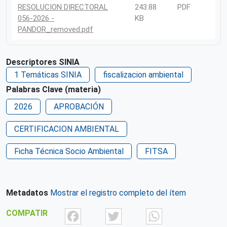
RESOLUCION DIRECTORAL
243.88
PDF
056-2026 -
KB
PANDOR_removed.pdf
Descriptores SINIA
1 Temáticas SINIA
fiscalizacion ambiental
Palabras Clave (materia)
2026
APROBACIÓN
CERTIFICACION AMBIENTAL
Ficha Técnica Socio Ambiental
FITSA
Metadatos
Mostrar el registro completo del ítem
Facebook
Twitter
What
COMPATIR