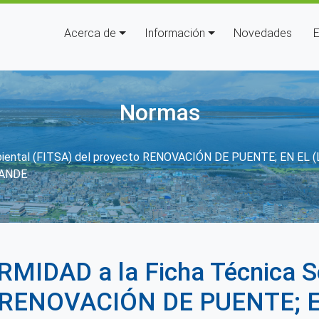
Navegación principal
Acerca de
Información
Novedades
E
Normas
 a la navegación
biental (FITSA) del proyecto RENOVACIÓN DE PUENTE; EN EL
RANDE
IDAD a la Ficha Técnica So
to RENOVACIÓN DE PUENTE; 