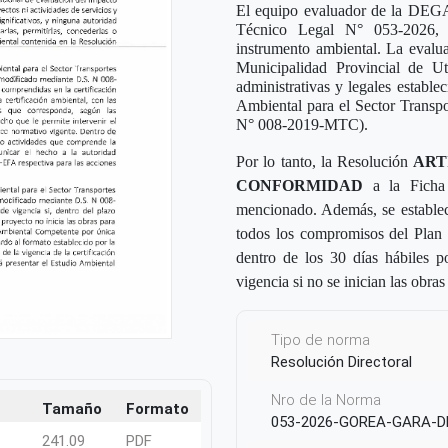
El equipo evaluador de la DEGA, 
Técnico Legal N° 053-2026,
instrumento ambiental. La evalu
Municipalidad Provincial de 
administrativas y legales estable
Ambiental para el Sector Trans
N° 008-2019-MTC).
Por lo tanto, la Resolución
ART
CONFORMIDAD
a la Ficha 
mencionado. Además, se establece
todos los compromisos del Plan 
dentro de los 30 días hábiles p
vigencia si no se inician las obr
Tipo de norma
Resolución Directoral
Nro de la Norma
Tamaño
Formato
053-2026-GOREA-GARA-D
241.09
PDF