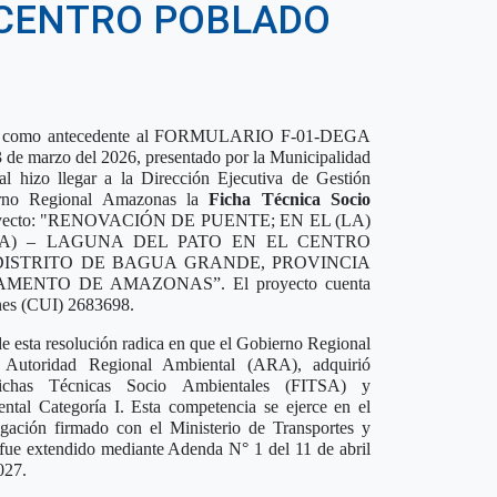
L CENTRO POBLADO
iene como antecedente al FORMULARIO F-01-DEGA
 de marzo del 2026, presentado por la Municipalidad
l hizo llegar a la Dirección Ejecutiva de Gestión
rno Regional Amazonas la
Ficha Técnica Socio
royecto: "RENOVACIÓN DE PUENTE; EN EL (LA)
TA) – LAGUNA DEL PATO EN EL CENTRO
DISTRITO DE BAGUA GRANDE, PROVINCIA
ENTO DE AMAZONAS”. El proyecto cuenta
nes (CUI) 2683698.
 de esta resolución radica en que el Gobierno Regional
 Autoridad Regional Ambiental (ARA), adquirió
Fichas Técnicas Socio Ambientales (FITSA) y
tal Categoría I. Esta competencia se ejerce en el
ación firmado con el Ministerio de Transportes y
ue extendido mediante Adenda N° 1 del 11 de abril
027.