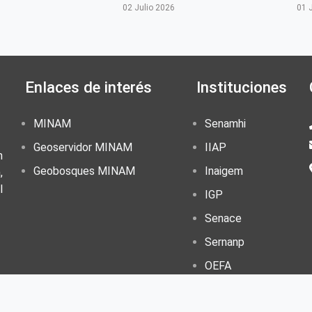
6
02 Julio 2026
01 
Enlaces de interés
Instituciones
MINAM
Senamhi
Geoservidor MINAM
IIAP
n
Geobosques MINAM
Inaigem
,
l
IGP
Senace
Sernanp
OEFA