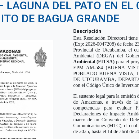
 – LAGUNA DEL PATO EN E
RITO DE BAGUA GRANDE
Descripción
Esta Resolución Directoral t
(Exp: 2026-0047208) de fecha 23
Provincial de Utcubamba, el cua
Ambiental (DEGA) del Gobie
Ambiental (FITSA)
para el p
EPM AM-584 (BUENA VIS
POBLADO BUENA VISTA, 
DE UTCUBAMBA, DEPARTAM
con el Código Único de Inversio
El sustento legal para la emisión
de Amazonas, a través de la
competencias para evaluar 
Declaraciones de Impacto Ambien
marco de un Convenio de Deleg
Comunicaciones (MTC), el cual f
de 2025, hasta el 14 de abril de 2