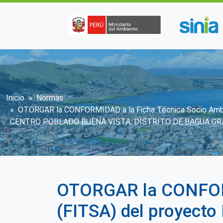
Pasar al contenido principal
Sobrescribir enlaces de ayuda
Inicio
Normas
OTORGAR la CONFORMIDAD a la Ficha Técnica Socio Am
CENTRO POBLADO BUENA VISTA, DISTRITO DE BAGUA G
OTORGAR la CONFORM
(FITSA) del proyec