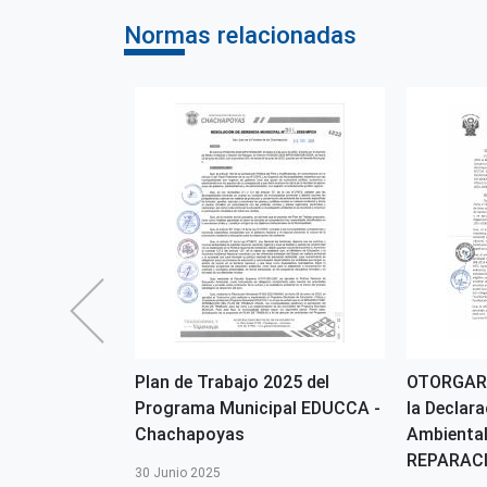
Normas relacionadas
2026 del
Plan de Trabajo 2025 del
OTORGAR 
pal EDUCCA -
Programa Municipal EDUCCA -
la Declar
Chachapoyas
Ambiental
REPARACIÓ
30 Junio 2025