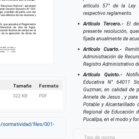
artículo 57° de la Ley
respectivo reglamento.
Artículo Tercero.-
El der
presente resolución, que
fijada anualmente de acue
Artículo Cuarto.-
Remiti
Administración de Recurso
Registro Administrativo 
Artículo Quinto.-
Notif
Educativa N° 64011 So
Tamaño
Formato
Guzman, en calidad de p
322 KB
PDF
Anneta de Jesus , y par
Potable y Alcantarillado
Regional de Educación de
Pucallpa, en el modo y fo
s/normatividad/files/001-
Tipo de norma