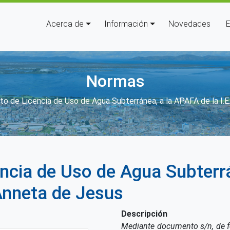
Navegación principal
Acerca de
Información
Novedades
E
Normas
laces de ayuda a la navegación
o de Licencia de Uso de Agua Subterránea, a la APAFA de la I.
ncia de Uso de Agua Subterr
 Anneta de Jesus
Descripción
Mediante documento s/n, de f