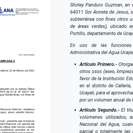
Shirley Panduro Guzman, en c
64011 Sor Anneta de Jesus, so
subterránea con fines otros u
de áreas verdes), ubicado en
Portillo, departamento de Ucaya
En uso de las funciones 
Administrativa del Agua Ucayal
Artículo Primero.-
Otorgar
otros usos (aseo, limpieza
favor de la Institución E
en el distrito de Callerí
Ucayali, para el aprovech
por un volumen anual de 
Artículo Segundo.-
El tit
volúmenes utilizados, 
Nacional del Agua, cuando
parcial o totalmente las