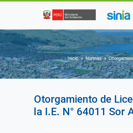
Pasar al contenido principal
Sobrescribir en
Inicio
Normas
Otorgamient
Otorgamiento de Lice
la I.E. N° 64011 Sor