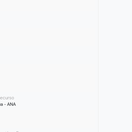
 recurso
ua - ANA