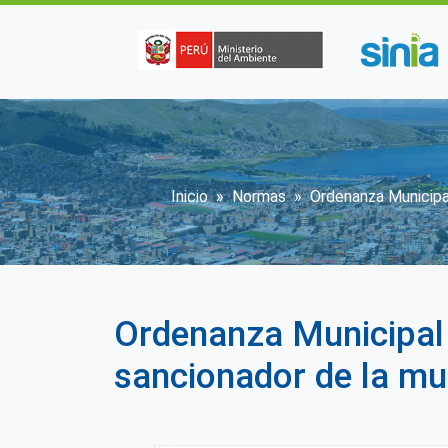
Pasar al contenido principal
Sobrescribir enlac
Inicio
Normas
Ordenanza Municipal
Ordenanza Municipal 
sancionador de la mu