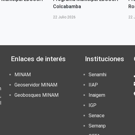
Colcabamba
Ro
6
22 Julio 2026
22 
Enlaces de interés
Instituciones
MINAM
Senamhi
Geoservidor MINAM
IIAP
n
Geobosques MINAM
Inaigem
,
l
IGP
Senace
Sernanp