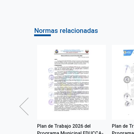
Normas relacionadas
2026 del
Plan de Trabajo 2026 del
Plan de T
pal EDUCCA -
Programa Municipal EDUCCA-
Programa