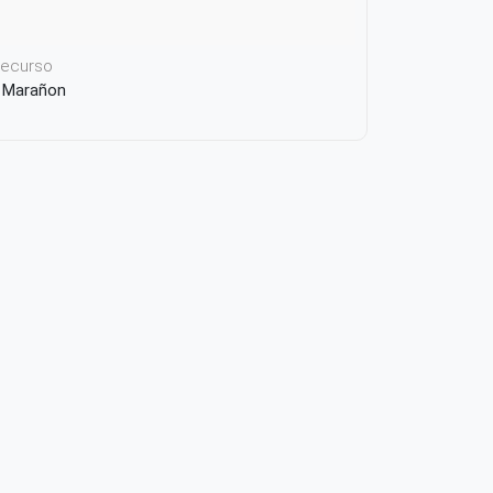
 recurso
e Marañon