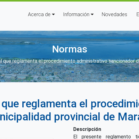
Navegación principal
Acerca de
Información
Novedades
E
Normas
es de ayuda a la navegación
 que reglamenta el procedimiento administrativo sancionador de
que reglamenta el procedimi
nicipalidad provincial de Ma
Descripción
El presente reglamento tie