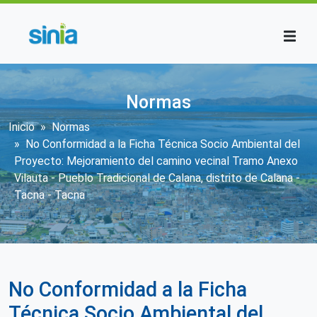
Pasar al contenido principal
Normas
Sobrescribir enlaces de ayuda a la n
Inicio
Normas
No Conformidad a la Ficha Técnica Socio Ambiental del
Proyecto: Mejoramiento del camino vecinal Tramo Anexo
Vilauta - Pueblo Tradicional de Calana, distrito de Calana -
Tacna - Tacna
No Conformidad a la Ficha
Técnica Socio Ambiental del