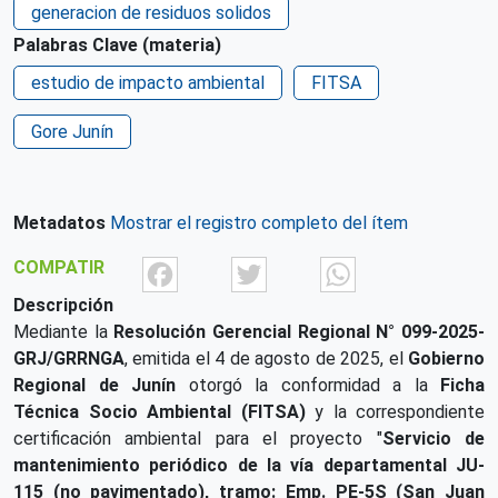
generacion de residuos solidos
Palabras Clave (materia)
estudio de impacto ambiental
FITSA
Gore Junín
Metadatos
Mostrar el registro completo del ítem
Facebook
Twitter
What
COMPATIR
Descripción
Mediante la
Resolución Gerencial Regional N° 099-2025-
GRJ/GRRNGA
, emitida el 4 de agosto de 2025, el
Gobierno
Regional de Junín
otorgó la conformidad a la
Ficha
Técnica Socio Ambiental (FITSA)
y la correspondiente
certificación ambiental para el proyecto "
Servicio de
mantenimiento periódico de la vía departamental JU-
115 (no pavimentado), tramo: Emp. PE-5S (San Juan