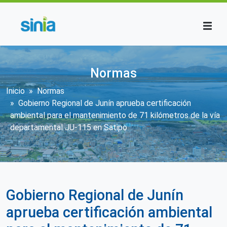
Pasar al contenido principal
Normas
Sobrescribir enlaces de ayuda a la n
Inicio
Normas
Gobierno Regional de Junín aprueba certificación
ambiental para el mantenimiento de 71 kilómetros de la vía
departamental JU-115 en Satipo
Gobierno Regional de Junín
aprueba certificación ambiental