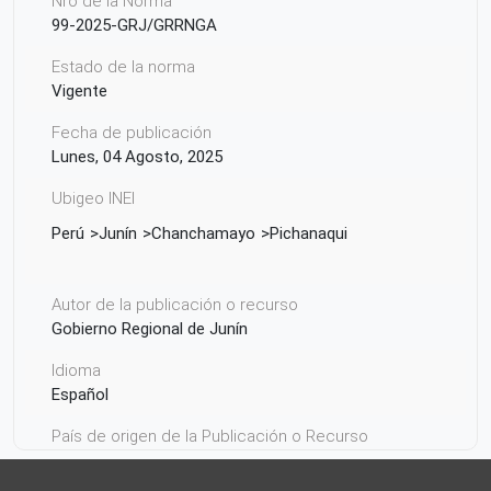
Nro de la Norma
99-2025-GRJ/GRRNGA
Estado de la norma
Vigente
Fecha de publicación
Lunes, 04 Agosto, 2025
Ubigeo INEI
Perú
Junín
Chanchamayo
Pichanaqui
Autor de la publicación o recurso
Gobierno Regional de Junín
Idioma
Español
País de origen de la Publicación o Recurso
Perú