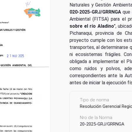
Naturales y Gestión Ambienta
020-2025-GRJ/GRRNGA
que 
Ambiental (FITSA) para el p
sobre el río Aladino
", ubica
Pichanaqui, provincia de Ch
proyecto cumple con los está
transportes, al determinarse 
ni ecosistemas frágiles. Co
obligada a implementar el P
como ruidos y polvos, ade
correspondientes ante la Aut
antes de iniciar la ejecución fí
Tipo de norma
Resolución Gerencial Regi
Nro de la Norma
20-2025-GRJ/GRRNGA