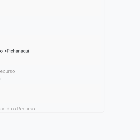
yo
Pichanaqui
 recurso
n
icación o Recurso