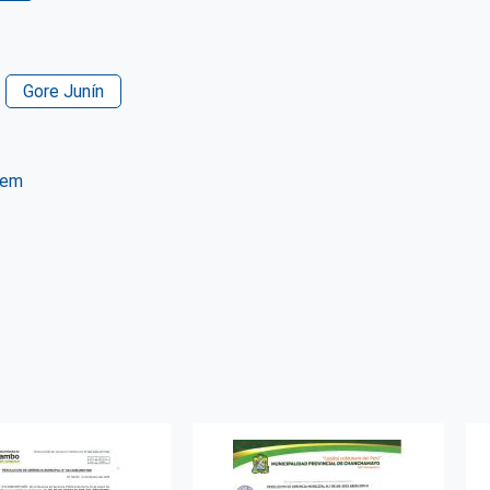
Gore Junín
tem
ter
WhatsApp