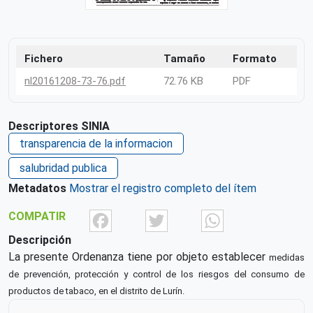
Fichero
Tamaño
Formato
nl20161208-73-76.pdf
72.76 KB
PDF
Descriptores SINIA
transparencia de la informacion
salubridad publica
Metadatos
Mostrar el registro completo del ítem
Facebook
Twitter
What
COMPATIR
Descripción
La presente Ordenanza tiene por objeto establecer
medidas
de prevención, protección y control de los
riesgos del consumo de
productos de tabaco, en el distrito
de Lurín.