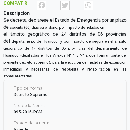
Facebook
Twitter
What
COMPATIR
Descripción
Se decreta, declárese el Estado de Emergencia por un plazo
de
sesenta (60) días calendario, por impacto de heladas en
el ámbito geográfico de 24 distritos de 06 provincias
del
departamento de Huánuco; y, por impacto de sequía en
el ámbito
geográfico de 14 distritos de 05 provincias del
departamento de
Huánuco (detalladas en los Anexos N°
1 y N° 2 que forman parte del
presente decreto supremo);
para la ejecución de medidas de excepción
inmediatas
y necesarias de respuesta y rehabilitación en las
zonas
afectadas.
Tipo de norma
Decreto Supremo
Nro de la Norma
095-2016-PCM
Estado de la norma
Vigente