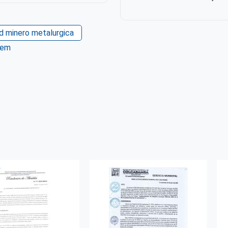
ad minero metalurgica
tem
ter
WhatsApp