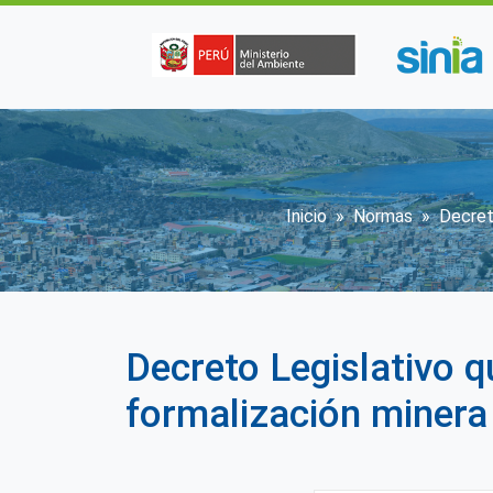
Pasar al contenido principal
Sobrescribir
Inicio
Normas
Decret
Decreto Legislativo q
formalización minera 