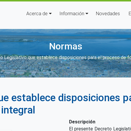
Navegación principal
Acerca de
Información
Novedades
E
Normas
 enlaces de ayuda a la navegaci
o Legislativo que establece disposiciones para el proceso de fo
ue establece disposiciones p
integral
Descripción
El presente Decreto Legislat