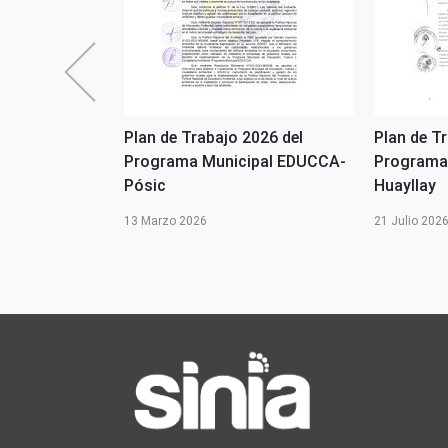
2026 del
Plan de Trabajo 2026 del
Plan de T
pal EDUCCA -
Programa Municipal EDUCCA-
Programa
Pósic
Huayllay
13 Marzo 2026
21 Julio 202