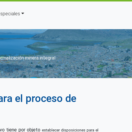
speciales
ón
rmalización minera integral
ara el proceso de
ivo tiene por objeto
establecer disposiciones para el