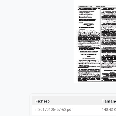
Fichero
Tamañ
nl20170106-57-62.pdf
140.43 