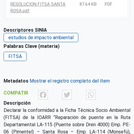
RESOLUCION FITSA SANTA
87.64 KB
PDF
ROSA.pdf
Descriptores SINIA
estudios de impacto ambiental
Palabras Clave (materia)
FITSA
Metadatos
Mostrar el registro completo del ítem
Facebook
Twitter
What
COMPATIR
Descripción
Declarar la conformidad a la Ficha Técnica Socio Ambiental
(FITSA) de la IOARR “Reparación de puente en la Ruta
Departamental LA-115 (Puente sobre Dren 4000) Emp. PE-
06 (Pimentel) – Santa Rosa – Emp. LA-114 (Monsefú),