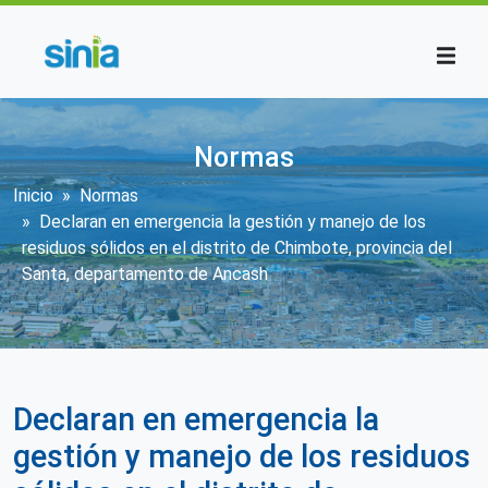
Pasar al contenido principal
Normas
Sobrescribir enlaces de ayuda a la n
Inicio
Normas
Declaran en emergencia la gestión y manejo de los
residuos sólidos en el distrito de Chimbote, provincia del
Santa, departamento de Ancash
Declaran en emergencia la
gestión y manejo de los residuos