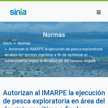
Pasar al contenido principal
Normas
Sobrescribir enlaces de ayuda a la n
Inicio
Normas
Autorizan al IMARPE la ejecución de pesca exploratoria
en área del dominio marítimo a fin de optimizar el
conocimiento sobre la distribución del recurso anguila
Autorizan al IMARPE la ejecución
de pesca exploratoria en área del