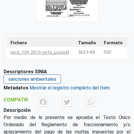
Fichero
Tamaño
Formato
rpcd_109-2015-oefa_pcd.pdf
363.9 KB
PDF
Descriptores SINIA
sanciones ambientales
Metadatos
Mostrar el registro completo del ítem
Facebook
Twitter
What
COMPATIR
Descripción
Por medio de la presente se aprueba el Texto Único
Ordenado del Reglamento de fraccionamiento y/o
aplazamiento del pago de las multas impuestas por el