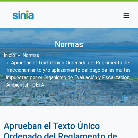
Pasar al contenido principal
Normas
Sobrescribir enlaces de ayuda a la n
Inicio
Normas
Aprueban el Texto Único Ordenado del Reglamento de
fraccionamiento y/o aplazamiento del pago de las multas
impuestas por el Organismo de Evaluación y Fiscalización
Ambiental - OEFA
Aprueban el Texto Único
Ordenado del Reglamento de