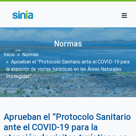
Pasar al contenido principal
Normas
Sobrescribir enlaces de ayuda a la n
Inicio
Normas
Aprueban el “Protocolo Sanitario ante el COVID-19 para
la atención de visitas turísticas en las Áreas Naturales
Protegidas”
Aprueban el “Protocolo Sanitario
ante el COVID-19 para la