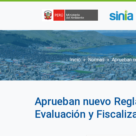
Pasar al contenido principal
Sobrescribir en
Inicio
Normas
Aprueban n
Aprueban nuevo Regl
Evaluación y Fiscaliz