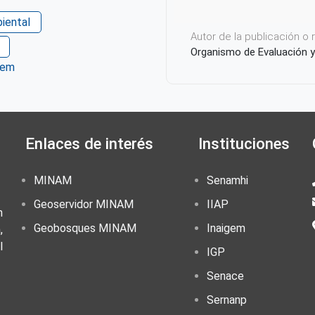
biental
Autor de la publicación o
Organismo de Evaluación y
tem
ter
WhatsApp
Enlaces de interés
Instituciones
MINAM
Senamhi
Geoservidor MINAM
IIAP
n
Geobosques MINAM
Inaigem
,
l
IGP
Senace
Sernanp