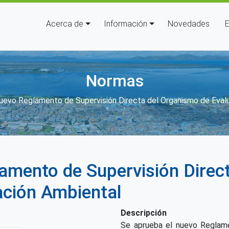
Navegación principal
Acerca de
Información
Novedades
E
Normas
laces de ayuda a la navegación
uevo Reglamento de Supervisión Directa del Organismo de Evalua
amento de Supervisión Direc
ación Ambiental
Descripción
Se aprueba el nuevo Reglame