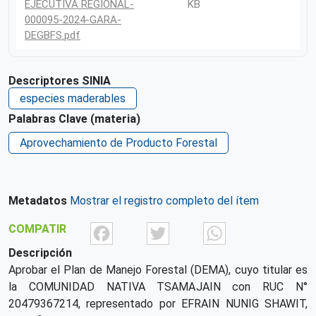
EJECUTIVA REGIONAL-
KB
000095-2024-GARA-
DEGBFS.pdf
Descriptores SINIA
especies maderables
Palabras Clave (materia)
Aprovechamiento de Producto Forestal
Metadatos
Mostrar el registro completo del ítem
Facebook
Twitter
What
COMPATIR
Descripción
Aprobar el Plan de Manejo Forestal (DEMA), cuyo titular es
la COMUNIDAD NATIVA TSAMAJAIN con RUC N°
20479367214, representado por EFRAIN NUNIG SHAWIT,