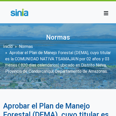
Pasar al contenido principal
Normas
Sobrescribir enlaces de ayuda a la n
Inicio
Normas
Aprobar el Plan de Manejo Forestal (DEMA), cuyo titular
es la COMUNIDAD NATIVA TSAMAJAIN por 02 años y 03
meses ( 820 días calendarios) ubicado en Distrito Nieva,
Provincia de Condorcanqui, Departamento de Amazonas.
Aprobar el Plan de Manejo
Forestal (DEMA), cuyo titular es