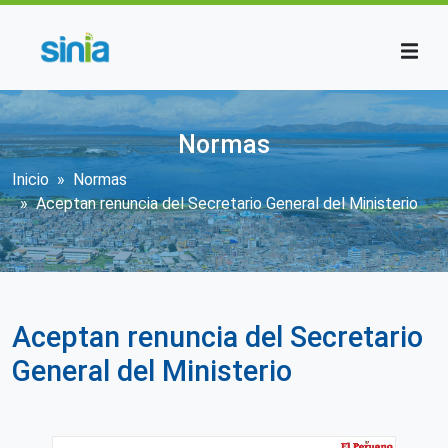
Pasar al contenido principal
Normas
Sobrescribir enlaces de ayuda a la n
Inicio
Normas
Aceptan renuncia del Secretario General del Ministerio
Aceptan renuncia del Secretario
General del Ministerio