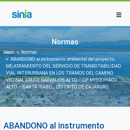
Pasar al contenido principal
Normas
Sobrescribir enlaces de ayuda a la n
Inicio
Normas
ABANDONO al instrumento ambiental del proyecto,
MEJORAMIENTO DEL SERVICIO DE TRANSITABILIDAD
VIAL INTERURBANA EN LOS TRAMOS DEL CAMINO
VECINAL CRUCE NARANJOS ALTO – CP MISQUIYACU
ALTO – SANTA ISABEL, DISTRITO DE CAJARURO
ABANDONO al instrumento