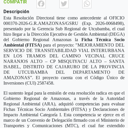
Facebook
Twitter
What
COMPATIR
Descripción
Esta Resolución Directoral tiene como antecedente al OFICIO
000370-2026-G.R.AMAZONAS/GSRU (Exp. 2026-0068498),
presentado por la Gerencia Sub Regional de Utcubamba, el cual
hizo llegar a la Dirección Ejecutiva de Gestión Ambiental (DEGA)
del Gobierno Regional Amazonas la
Ficha Técnica Socio
Ambiental (FITSA)
para el proyecto: "MEJORAMIENTO DEL
SERVICIO DE TRANSITABILIDAD VIAL INTERURBANA
EN LOS TRAMOS DEL CAMINO VECINAL CRUCE
NARANJOS ALTO – CP MISQUIYACU ALTO – SANTA
ISABEL, DISTRITO DE CAJARURO DE LA PROVINCIA
DE UTCUBAMBA DEL DEPARTAMENTO DE
AMAZONAS”. El proyecto cuenta con el Código Único de
Inversiones (CUI) 2587458.
El sustento legal para la emisión de esta resolución radica en que el
Gobierno Regional de Amazonas, a través de la Autoridad
Regional Ambiental (ARA), adquirió competencias para evaluar
Fichas Técnicas Socio Ambientales (FITSA) y Declaraciones de
Impacto Ambiental Categoría I. Esta competencia se ejerce en el
marco de un Convenio de Delegación firmado con el Ministerio de
Transportes y Comunicaciones (MTC), el cual fue extendido