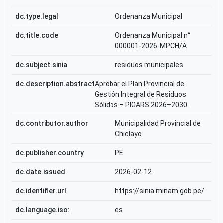
dc.type.legal
Ordenanza Municipal
dc.title.code
Ordenanza Municipal n°
000001-2026-MPCH/A
dc.subject.sinia
residuos municipales
dc.description.abstract
Aprobar el Plan Provincial de
Gestión Integral de Residuos
Sólidos – PIGARS 2026–2030.
dc.contributor.author
Municipalidad Provincial de
Chiclayo
dc.publisher.country
PE
dc.date.issued
2026-02-12
dc.identifier.url
https://sinia.minam.gob.pe/
dc.language.iso:
es