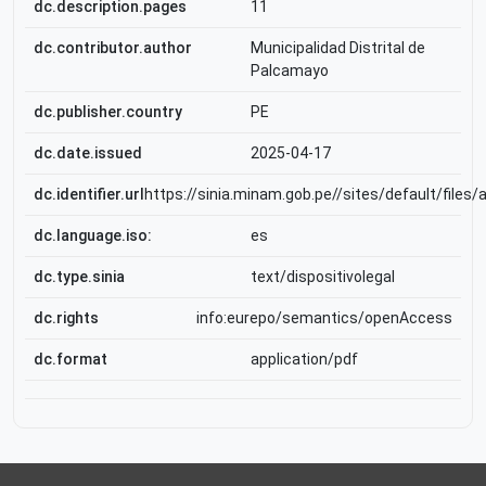
dc.description.pages
11
dc.contributor.author
Municipalidad Distrital de
Palcamayo
dc.publisher.country
PE
dc.date.issued
2025-04-17
dc.identifier.url
https://sinia.minam.gob.pe//sites/default/fil
dc.language.iso:
es
dc.type.sinia
text/dispositivolegal
dc.rights
info:eurepo/semantics/openAccess
dc.format
application/pdf