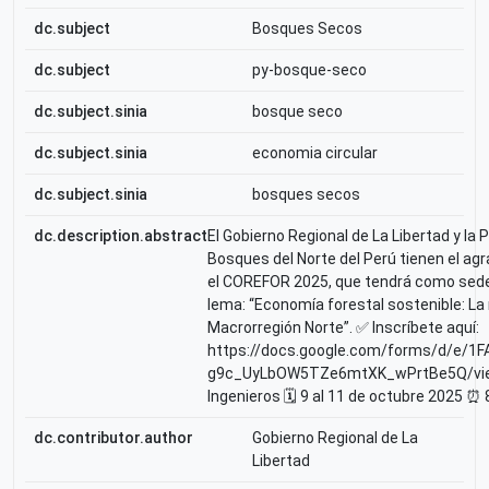
dc.subject
Bosques Secos
dc.subject
py-bosque-seco
dc.subject.sinia
bosque seco
dc.subject.sinia
economia circular
dc.subject.sinia
bosques secos
dc.description.abstract
El Gobierno Regional de La Libertad y la
Bosques del Norte del Perú tienen el agra
el COREFOR 2025, que tendrá como sede la
lema: “Economía forestal sostenible: La 
Macrorregión Norte”. ✅ Inscríbete aquí:
https://docs.google.com/forms/d/e/
g9c_UyLbOW5TZe6mtXK_wPrtBe5Q/viewfo
Ingenieros 🗓️ 9 al 11 de octubre 2025 ⏰ 
dc.contributor.author
Gobierno Regional de La
Libertad