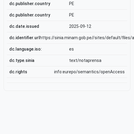
dc.publisher.country
PE
dc.publisher.country
PE
dc.date.issued
2025-09-12
dc.identifier.url
https://sinia.minam.gob.pe//sites/default/f
dc.language.iso:
es
dc.type.sinia
text/notaprensa
dc.rights
info:eurepo/semantics/openAccess