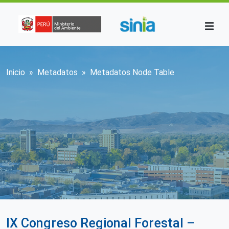
Pasar al contenido principal
Sobrescribir enlaces de ayuda a la n
Inicio
Metadatos
Metadatos Node Table
IX Congreso Regional Forestal –