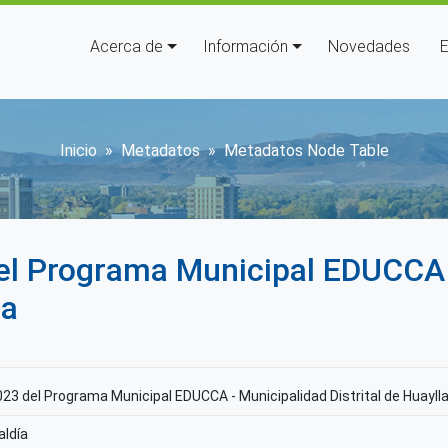
Navegación principal
Acerca de
Información
Novedades
E
Sobrescribir enlaces de ay
Inicio
Metadatos
Metadatos Node Table
del Programa Municipal EDUCCA 
ra
023 del Programa Municipal EDUCCA - Municipalidad Distrital de Huayll
aldía