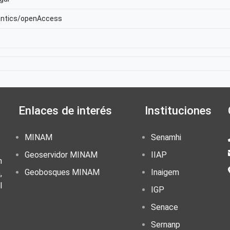
antics/openAccess
Enlaces de interés
Instituciones
MINAM
Senamhi
Geoservidor MINAM
IIAP
n
Geobosques MINAM
Inaigem
,
l
IGP
Senace
Sernanp