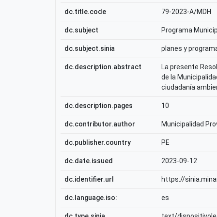
dc.title.code
79-2023-A/MDH
dc.subject
Programa Munici
dc.subject.sinia
planes y program
dc.description.abstract
La presente Resol
de la Municipalida
ciudadanía ambien
dc.description.pages
10
dc.contributor.author
Municipalidad Pro
dc.publisher.country
PE
dc.date.issued
2023-09-12
dc.identifier.url
https://sinia.m
dc.language.iso:
es
dc.type.sinia
text/dispositivole