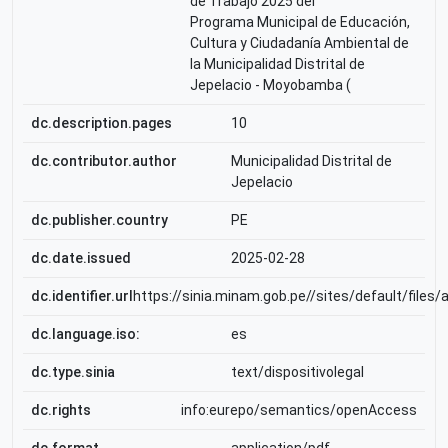
de Trabajo 2025 del
Programa Municipal de Educación,
Cultura y Ciudadanía Ambiental de
la Municipalidad Distrital de
Jepelacio - Moyobamba (
dc.description.pages
10
dc.contributor.author
Municipalidad Distrital de
Jepelacio
dc.publisher.country
PE
dc.date.issued
2025-02-28
dc.identifier.url
https://sinia.minam.gob.pe//sites/default
dc.language.iso:
es
dc.type.sinia
text/dispositivolegal
dc.rights
info:eurepo/semantics/openAccess