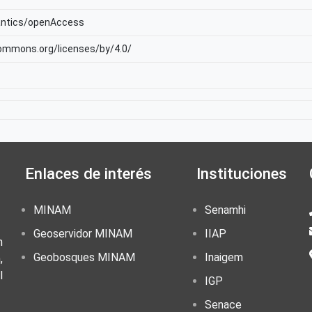
antics/openAccess
commons.org/licenses/by/4.0/
Enlaces de interés
Instituciones
MINAM
Senamhi
Geoservidor MINAM
IIAP
n
Geobosques MINAM
Inaigem
,
l
IGP
Senace