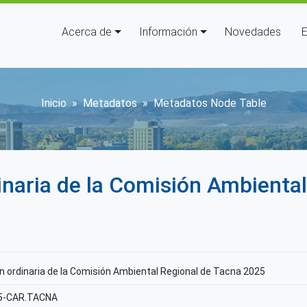
Navegación principal
Acerca de
Información
Novedades
E
Sobrescribir enlaces de ay
Inicio
Metadatos
Metadatos Node Table
dinaria de la Comisión Ambienta
ón ordinaria de la Comisión Ambiental Regional de Tacna 2025
5-CAR.TACNA