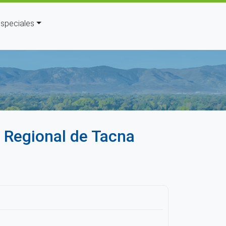
speciales
uda a la navegación
l Regional de Tacna