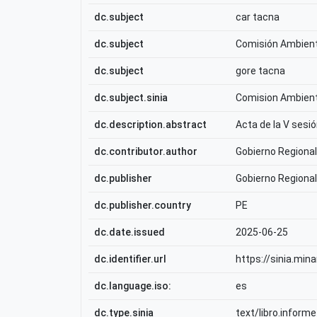
dc.subject
car tacna
dc.subject
Comisión Ambient
dc.subject
gore tacna
dc.subject.sinia
Comision Ambient
dc.description.abstract
Acta de la V sesi
dc.contributor.author
Gobierno Regiona
dc.publisher
Gobierno Regiona
dc.publisher.country
PE
dc.date.issued
2025-06-25
dc.identifier.url
https://sinia.mi
dc.language.iso:
es
dc.type.sinia
text/libro.informe