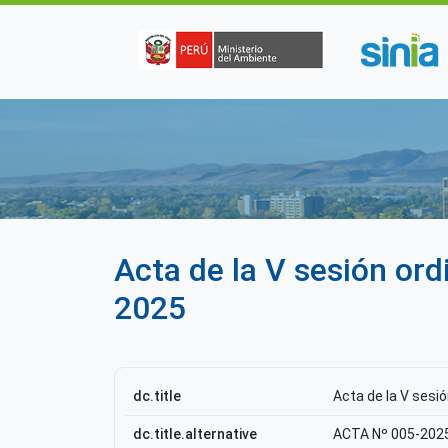
Pasar al contenido principal
Acta de la V sesión or
2025
dc.title
Acta de la V sesi
dc.title.alternative
ACTA Nº 005-202