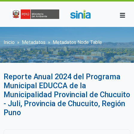
Pasar al contenido principal
Sobrescribir enlaces de ayuda a la n
Inicio
Metadatos
Metadatos Node Table
Reporte Anual 2024 del Programa
Municipal EDUCCA de la
Municipalidad Provincial de Chucuito
- Juli, Provincia de Chucuito, Región
Puno