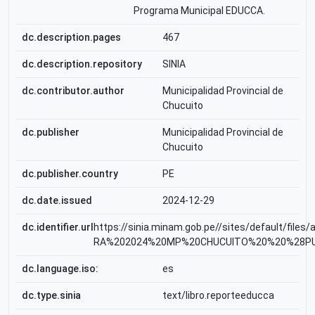
Programa Municipal EDUCCA.
dc.description.pages
467
dc.description.repository
SINIA
dc.contributor.author
Municipalidad Provincial de
Chucuito
dc.publisher
Municipalidad Provincial de
Chucuito
dc.publisher.country
PE
dc.date.issued
2024-12-29
dc.identifier.url
https://sinia.minam.gob.pe//sites/default/files
RA%202024%20MP%20CHUCUITO%20%20%28PU
dc.language.iso:
es
dc.type.sinia
text/libro.reporteeducca