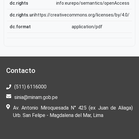
dc.rights
info:eurepo/semantics/openAccess
dc.rights.uri
https://creativecommons.org/licenses/by/4.0/
dc.format
application/pdf
Contacto
(511) 6116000
sinia@minam.gob.pe
Av. Antonio Miroquesada N° 425 (ex Juan de Aliaga)
Urb. San Felipe - Magdalena del Mar, Lima