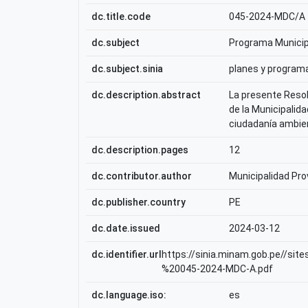
dc.title.code
045-2024-MDC/A
dc.subject
Programa Munici
dc.subject.sinia
planes y program
dc.description.abstract
La presente Resol
de la Municipalida
ciudadanía ambien
dc.description.pages
12
dc.contributor.author
Municipalidad Prov
dc.publisher.country
PE
dc.date.issued
2024-03-12
dc.identifier.url
https://sinia.minam.gob.pe//
%20045-2024-MDC-A.pdf
dc.language.iso:
es