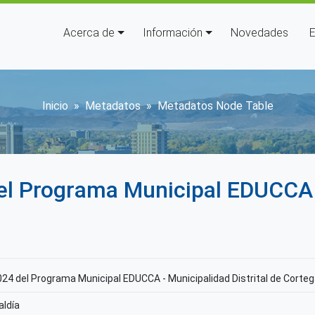
Navegación principal
Acerca de
Información
Novedades
E
Sobrescribir enlaces de ay
Inicio
Metadatos
Metadatos Node Table
del Programa Municipal EDUCCA 
024 del Programa Municipal EDUCCA - Municipalidad Distrital de Corte
aldía