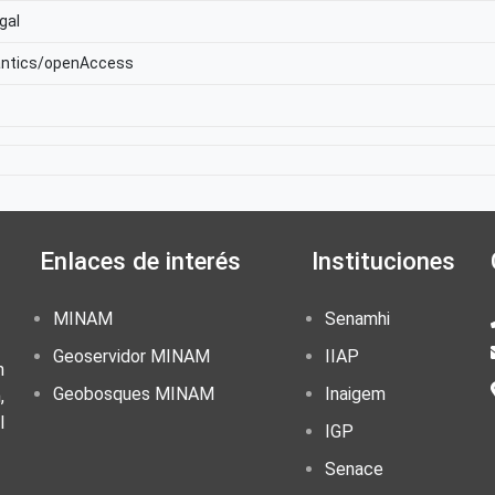
gal
antics/openAccess
Enlaces de interés
Instituciones
MINAM
Senamhi
Geoservidor MINAM
IIAP
n
Geobosques MINAM
Inaigem
,
l
IGP
Senace