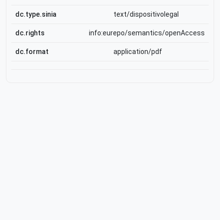
dc.type.sinia
text/dispositivolegal
dc.rights
info:eurepo/semantics/openAccess
dc.format
application/pdf