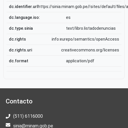
dc.identifier.url
https://sinia.minam.gob.pe//sites/default/files
dc.language.iso:
es
dc.type.sinia
text/libro.listadodenuncias
dc.rights
info:eurepo/semantics/openAccess
dc.rights.uri
creativecommons.org/licenses
dc.format
application/pdf
Contacto
(511) 6116000
sinia@minam.gob.pe