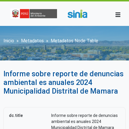
Pasar al contenido principal
Sobrescribir enlaces de ayuda a la n
Inicio
Metadatos
Metadatos Node Table
Informe sobre reporte de denuncias
ambiental es anuales 2024
Municipalidad Distrital de Mamara
dc.title
Informe sobre reporte de denuncias
ambiental es anuales 2024
Municipalidad Distrital de Mamara