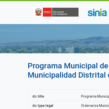
Pasar al contenido principal
Programa Municipal de 
Municipalidad Distrital
dc.title
Programa Municipa
dc.type.legal
Ordenanza Munici