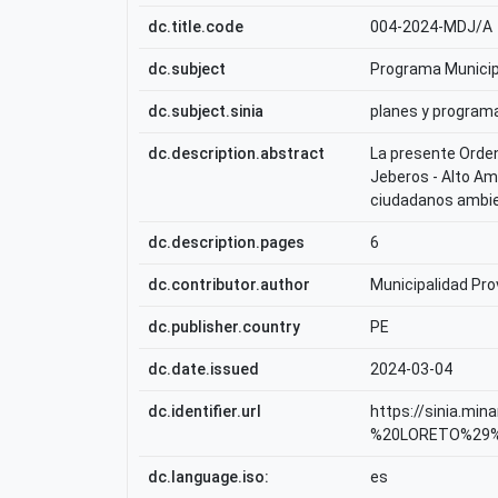
dc.title.code
004-2024-MDJ/A
dc.subject
Programa Munici
dc.subject.sinia
planes y program
dc.description.abstract
La presente Orden
Jeberos - Alto Am
ciudadanos ambien
dc.description.pages
6
dc.contributor.author
Municipalidad Pro
dc.publisher.country
PE
dc.date.issued
2024-03-04
dc.identifier.url
https://sinia.m
%20LORETO%29%
dc.language.iso:
es