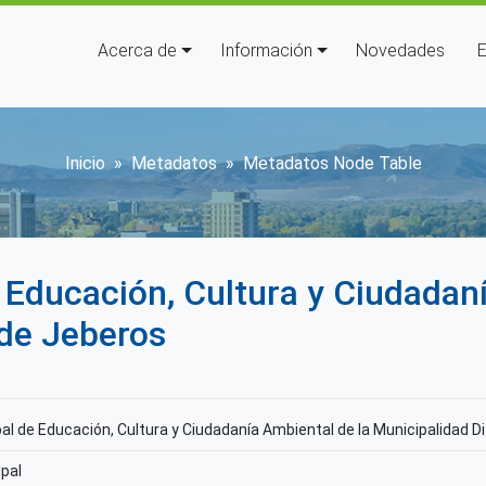
Navegación principal
Acerca de
Información
Novedades
E
Sobrescribir enlaces de ay
Inicio
Metadatos
Metadatos Node Table
Educación, Cultura y Ciudadaní
 de Jeberos
l de Educación, Cultura y Ciudadanía Ambiental de la Municipalidad Di
pal