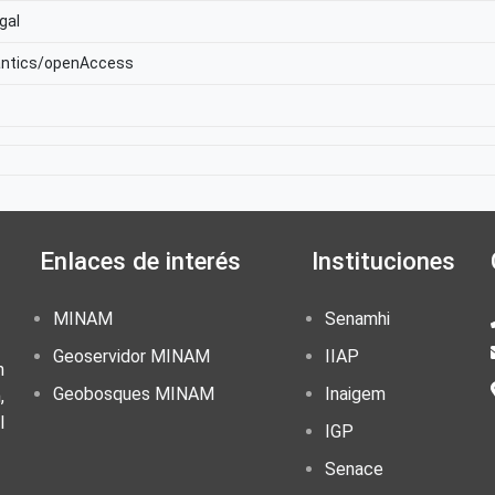
gal
antics/openAccess
Enlaces de interés
Instituciones
MINAM
Senamhi
Geoservidor MINAM
IIAP
n
Geobosques MINAM
Inaigem
,
l
IGP
Senace