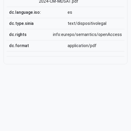
2024-CM-MDSAT.pdf
dc.language.iso:
es
dc.type.sinia
text/dispositivolegal
dc.rights
info:eurepo/semantics/openAccess
dc.format
application/pdf