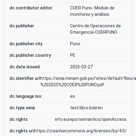
dc.contributor.editor
COER Puno- Módulo de
monitoreo y análisis.
dc.publisher
Centro de Operaciones de
Emergencia-COERPUNO
dc.publisher.city
Puno
dc.publisher.country
PE
dc.date.issued
2025-03-27
dc.identifier.url
https://sinia.minam.gob.pe//sites/default/f
%202025%20COER%20PUNO.pdf
dc.language.iso:
es
dc.type.sinia
text/libro.boletin
dc.rights
info:eurepo/semantics/openAccess
dc.rights.uri
https://creativecommons.org/licenses/by/4.0/