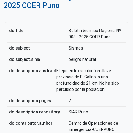
2025 COER Puno
dc.title
Boletín Sísmico Regional Nº
008 - 2025 COER Puno
dc.subject
Sismos
dc.subject.sinia
peligro natural
dc.description.abstract
El epicentro se ubicó en Ilave.
provincia de El Collao, a una
profundidad de 21 km. No ha sido
percibido por la población.
dc.description.pages
2
dc.description.repository
SIAR Puno
dc.contributor.author
Centro de Operaciones de
Emergencia-COERPUNO