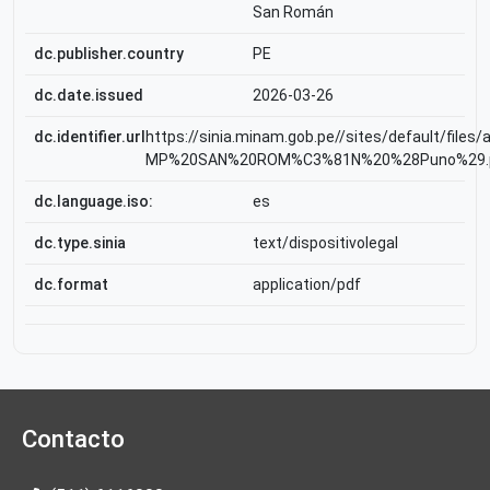
San Román
dc.publisher.country
PE
dc.date.issued
2026-03-26
dc.identifier.url
https://sinia.minam.gob.pe//sites/default/file
MP%20SAN%20ROM%C3%81N%20%28Puno%29.
dc.language.iso:
es
dc.type.sinia
text/dispositivolegal
dc.format
application/pdf
Contacto