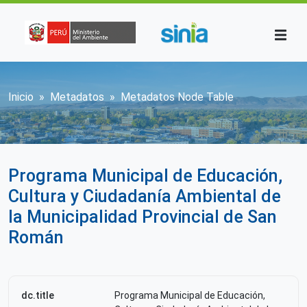
Pasar al contenido principal
Sobrescribir enlaces de ayuda a la n
Inicio
Metadatos
Metadatos Node Table
Programa Municipal de Educación,
Cultura y Ciudadanía Ambiental de
la Municipalidad Provincial de San
Román
dc.title
Programa Municipal de Educación,