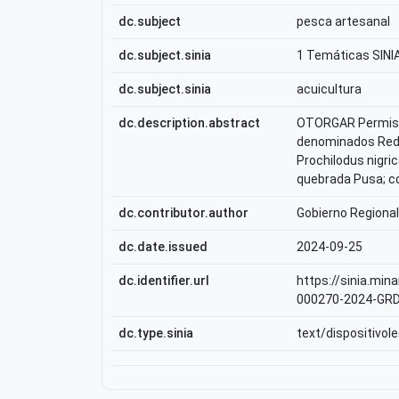
dc.subject
pesca artesanal
dc.subject.sinia
1 Temáticas SINI
dc.subject.sinia
acuicultura
dc.description.abstract
OTORGAR Permiso 
denominados Red d
Prochilodus nigri
quebrada Pusa; co
dc.contributor.author
Gobierno Regiona
dc.date.issued
2024-09-25
dc.identifier.url
https://sinia.m
000270-2024-GRD
dc.type.sinia
text/dispositivole