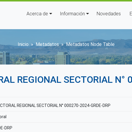
Navegación principal
Acerca de
Información
Novedades
E
Sobrescribir enlaces de ay
Inicio
Metadatos
Metadatos Node Table
AL REGIONAL SECTORIAL N° 
CTORAL REGIONAL SECTORIAL N° 000270-2024-GRDE-DRP
oral
DE-DRP