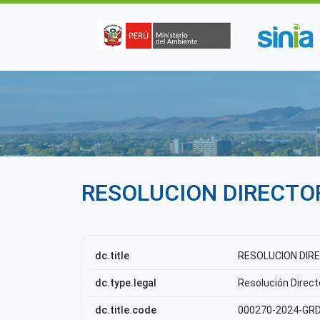
Pasar al contenido principal
RESOLUCION DIRECTOR
dc.title
RESOLUCION DIRE
dc.type.legal
Resolución Direct
dc.title.code
000270-2024-GR