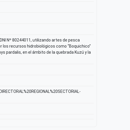
NI Nº 80244011, utilizando artes de pesca
r los recursos hidrobiológicos como “Boquichico”
s pardalis, en el ámbito de la quebrada Kuzú y la
ON%20DIRECTORAL%20REGIONAL%20SECTORIAL-