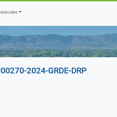
speciales
uda a la navegación
000270-2024-GRDE-DRP