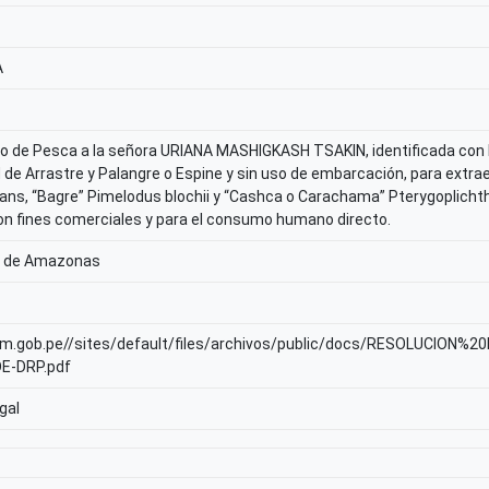
A
de Pesca a la señora URIANA MASHIGKASH TSAKIN, identificada con D
e Arrastre y Palangre o Espine y sin uso de embarcación, para extrae
cans, “Bagre” Pimelodus blochii y “Cashca o Carachama” Pterygoplichthy
n fines comerciales y para el consumo humano directo.
l de Amazonas
inam.gob.pe//sites/default/files/archivos/public/docs/RESOLUCI
E-DRP.pdf
gal