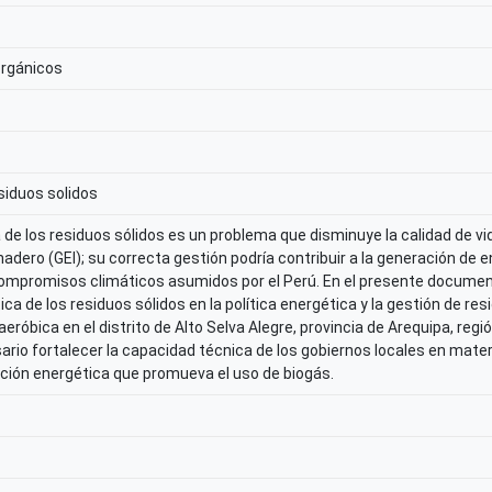
orgánicos
siduos solidos
de los residuos sólidos es un problema que disminuye la calidad de v
adero (GEI); su correcta gestión podría contribuir a la generación de e
compromisos climáticos asumidos por el Perú. En el presente docum
ica de los residuos sólidos en la política energética y la gestión de resi
aeróbica en el distrito de Alto Selva Alegre, provincia de Arequipa, re
rio fortalecer la capacidad técnica de los gobiernos locales en mater
ición energética que promueva el uso de biogás.