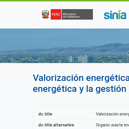
Pasar al contenido principal
Valorización energética
energética y la gestión
dc.title
Valorización energ
dc.title.alternative
Organic waste ene