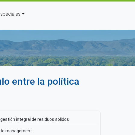
speciales
uda a la navegación
o entre la política
a gestión integral de residuos sólidos
waste management