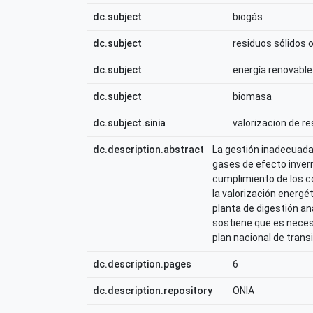
dc.subject
biogás
dc.subject
residuos sólidos 
dc.subject
energía renovable
dc.subject
biomasa
dc.subject.sinia
valorizacion de re
dc.description.abstract
La gestión inadecuada 
gases de efecto invern
cumplimiento de los 
la valorización energét
planta de digestión an
sostiene que es necesa
plan nacional de trans
dc.description.pages
6
dc.description.repository
ONIA