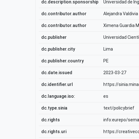
dc.description.sponsorship
Universidad de In
dc.contributor.author
Alejandra Valdivi
dc.contributor.author
Ximena Guardia 
dc.publisher
Universidad Cientí
dc.publisher.city
Lima
dc.publisher.country
PE
dc.date.issued
2023-03-27
dc.identifier.url
https://sinia.mi
dc.language.iso:
es
dc.type.sinia
text/policybrief
dc.rights
info:eurepo/sem
dc.rights.uri
https://creative