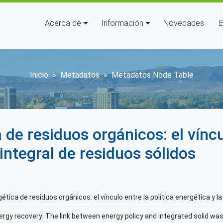
Navegación principal
Acerca de
Información
Novedades
E
Sobrescribir enlaces de ay
Inicio
Metadatos
Metadatos Node Table
 de residuos orgánicos: el víncul
 integral de residuos sólidos
ética de residuos orgánicos: el vínculo entre la política energética y l
rgy recovery: The link between energy policy and integrated solid 