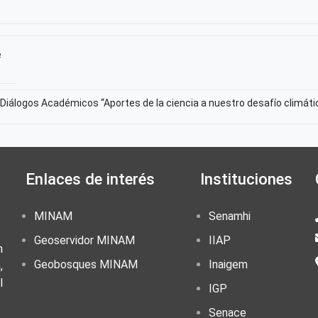
e
 Diálogos Académicos “Aportes de la ciencia a nuestro desafío climáti
Enlaces de interés
Instituciones
MINAM
Senamhi
Geoservidor MINAM
IIAP
n
Geobosques MINAM
Inaigem
,
l
IGP
Senace