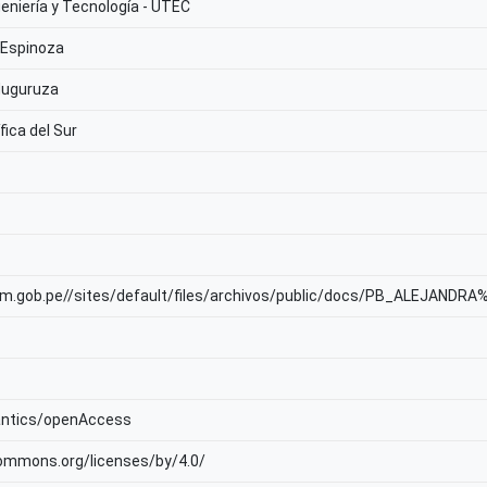
geniería y Tecnología - UTEC
a Espinoza
Muguruza
fica del Sur
nam.gob.pe//sites/default/files/archivos/public/docs/PB_ALEJANDRA
antics/openAccess
commons.org/licenses/by/4.0/