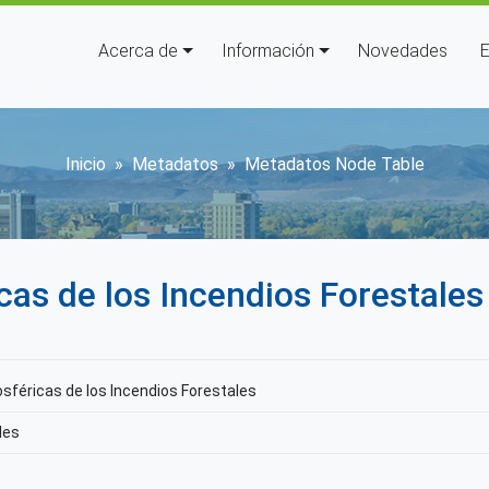
Navegación principal
Acerca de
Información
Novedades
E
Sobrescribir enlaces de ay
Inicio
Metadatos
Metadatos Node Table
as de los Incendios Forestales
féricas de los Incendios Forestales
les