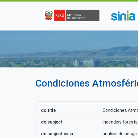
Pasar al contenido principal
Condiciones Atmosféric
dc.title
Condiciones Atmos
dc.subject
Incendios foresta
dc.subject.sinia
analisis de riesgo