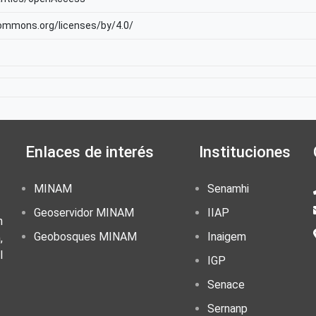
commons.org/licenses/by/4.0/
Enlaces de interés
Instituciones
MINAM
Senamhi
Geoservidor MINAM
IIAP
n
Geobosques MINAM
Inaigem
,
l
IGP
Senace
Sernanp