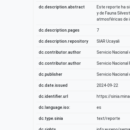
dc.description.abstract
Este reporte ha si
y de Fauna Silvest
atmosféricas de i
dc.description.pages
7
dc.description.repository
SIAR Ucayali
dc.contributor.author
Servicio Nacional
dc.contributor.author
Servicio Nacional
dc.publisher
Servicio Nacional
dc.date.issued
2024-09-22
dc.identifier.url
https://sinia.min
dc.language.iso:
es
dc.type.sinia
text/reporte
dc.rights
info:eurepo/sem