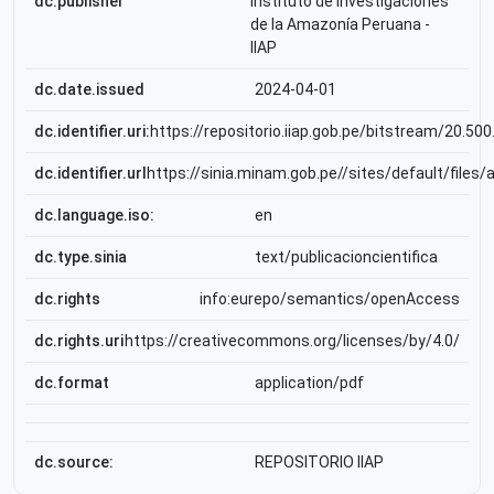
dc.publisher
Instituto de Investigaciones
de la Amazonía Peruana -
IIAP
dc.date.issued
2024-04-01
dc.identifier.uri:
https://repositorio.iiap.gob.pe/bitstream/20.50
dc.identifier.url
https://sinia.minam.gob.pe//sites/default/files/
dc.language.iso:
en
dc.type.sinia
text/publicacioncientifica
dc.rights
info:eurepo/semantics/openAccess
dc.rights.uri
https://creativecommons.org/licenses/by/4.0/
dc.format
application/pdf
dc.source:
REPOSITORIO IIAP