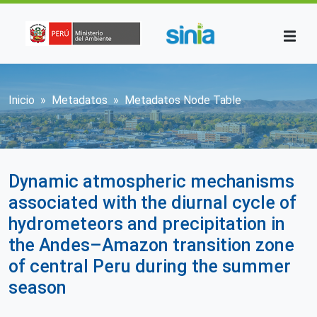
Pasar al contenido principal
Sobrescribir enlaces de ayuda a la n
Inicio
Metadatos
Metadatos Node Table
Dynamic atmospheric mechanisms
associated with the diurnal cycle of
hydrometeors and precipitation in
the Andes–Amazon transition zone
of central Peru during the summer
season