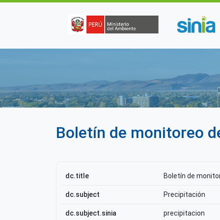
Pasar al contenido principal
Boletín de monitoreo d
dc.title
Boletín de monito
dc.subject
Precipitación
dc.subject.sinia
precipitacion