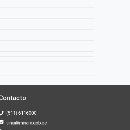
Contacto
(511) 6116000
sinia@minam.gob.pe