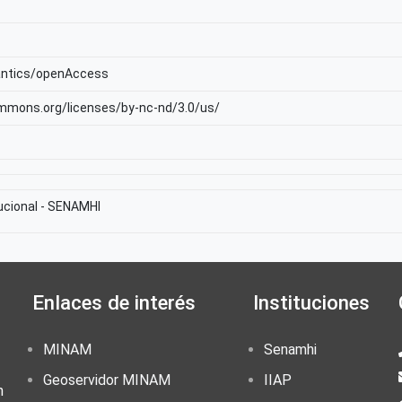
antics/openAccess
ommons.org/licenses/by-nc-nd/3.0/us/
tucional - SENAMHI
Enlaces de interés
Instituciones
MINAM
Senamhi
Geoservidor MINAM
IIAP
n