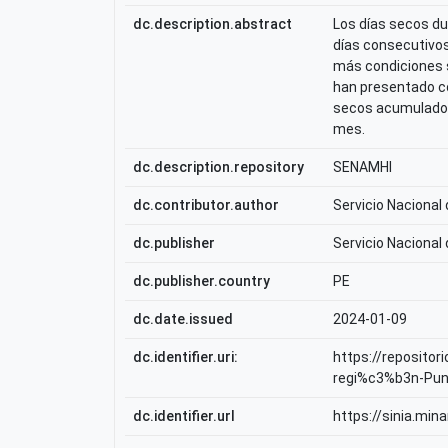
dc.description.abstract
Los días secos du
días consecutivos
más condiciones s
han presentado co
secos acumulados 
mes.
dc.description.repository
SENAMHI
dc.contributor.author
Servicio Nacional
dc.publisher
Servicio Nacional
dc.publisher.country
PE
dc.date.issued
2024-01-09
dc.identifier.uri:
https://reposito
regi%c3%b3n-Pun
dc.identifier.url
https://sinia.min