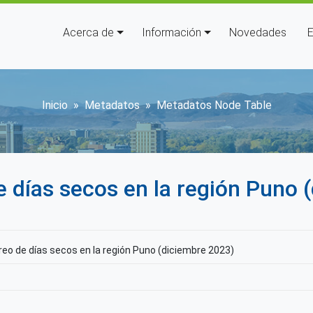
Navegación principal
Acerca de
Información
Novedades
E
Sobrescribir enlaces de ay
Inicio
Metadatos
Metadatos Node Table
e días secos en la región Puno
reo de días secos en la región Puno (diciembre 2023)