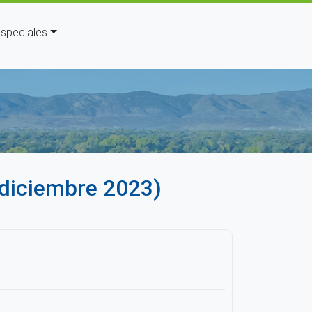
speciales
uda a la navegación
 (diciembre 2023)