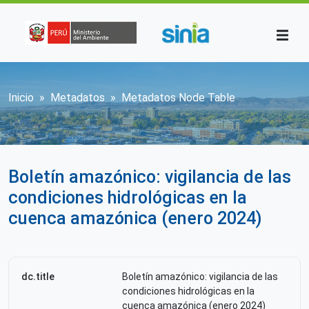
Pasar al contenido principal
Sobrescribir enlaces de ayuda a la n
Inicio
Metadatos
Metadatos Node Table
Boletín amazónico: vigilancia de las
condiciones hidrológicas en la
cuenca amazónica (enero 2024)
dc.title
Boletín amazónico: vigilancia de las
condiciones hidrológicas en la
cuenca amazónica (enero 2024)