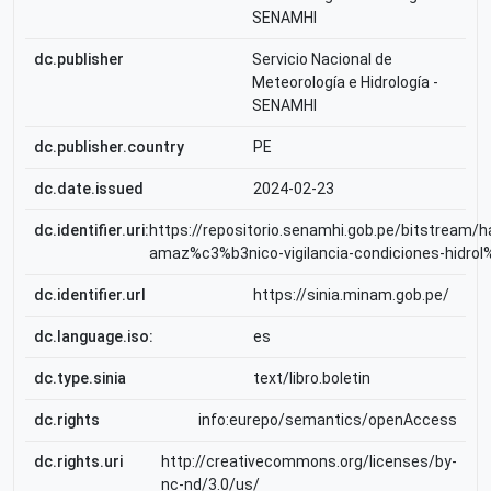
SENAMHI
dc.publisher
Servicio Nacional de
Meteorología e Hidrología -
SENAMHI
dc.publisher.country
PE
dc.date.issued
2024-02-23
dc.identifier.uri:
https://repositorio.senamhi.gob.pe/bitstream
amaz%c3%b3nico-vigilancia-condiciones-hidro
dc.identifier.url
https://sinia.minam.gob.pe/
dc.language.iso:
es
dc.type.sinia
text/libro.boletin
dc.rights
info:eurepo/semantics/openAccess
dc.rights.uri
http://creativecommons.org/licenses/by-
nc-nd/3.0/us/