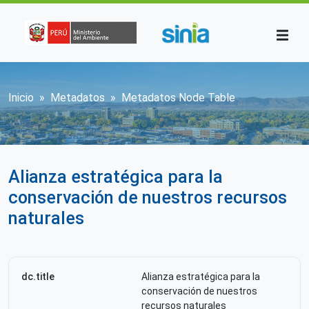
Pasar al contenido principal
Sobrescribir enlaces de ayuda a la n
Inicio
Metadatos
Metadatos Node Table
Alianza estratégica para la
conservación de nuestros recursos
naturales
dc.title
Alianza estratégica para la
conservación de nuestros
recursos naturales