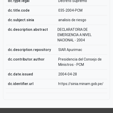
dc.type.legal
Decreto Supremo
dc.title.code
035-2004-PCM
dc.subject.sinia
analisis de riesgo
dc.description.abstract
DECLARATORIA DE
EMERGENCIA A NIVEL
NACIONAL - 2004
dc.description.repository
SIAR Apurimac
dc.contributor.author
Presidencia del Consejo de
Ministros - PCM
dc.date.issued
2004-04-28
dc.identifier.url
https://sinia.minam.gob.pe/