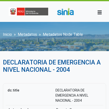
Pasar al contenido principal
Sobrescribir enlaces de ayuda a la n
Inicio
Metadatos
Metadatos Node Table
DECLARATORIA DE EMERGENCIA A
NIVEL NACIONAL - 2004
dc.title
DECLARATORIA DE
EMERGENCIA A NIVEL
NACIONAL - 2004